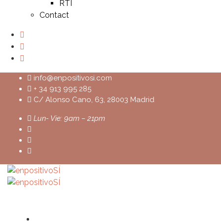
RTI
Contact
info@enpositivosi.com
+ 34 913 995 285
C/ Alonso Cano, 63, 28003 Madrid
Lun- Vie: 9am – 21pm
Home