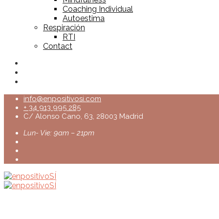
Coaching Individual
Autoestima
Respiración
RTI
Contact
info@enpositivosi.com
+ 34 913 995 285
C/ Alonso Cano, 63, 28003 Madrid
Lun- Vie: 9am – 21pm