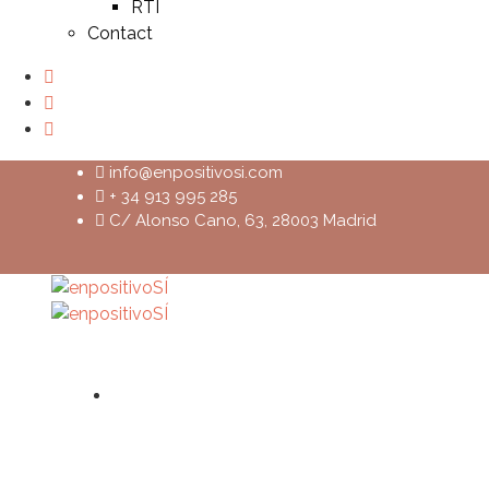
RTI
Contact
info@enpositivosi.com
+ 34 913 995 285
C/ Alonso Cano, 63, 28003 Madrid
Home