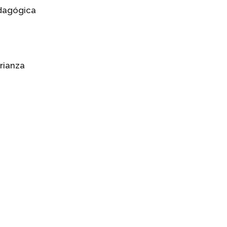
edagógica
rianza